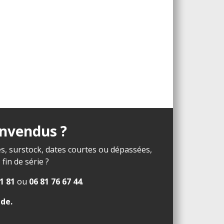
invendus ?
s, surstock, dates courtes ou dépassées,
in de série ?
1 81
ou
06 81 76 67 44
.
ide
.