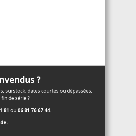
invendus ?
s, surstock, dates courtes ou dépassées,
in de série ?
1 81
ou
06 81 76 67 44
.
ide
.