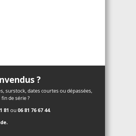
invendus ?
s, surstock, dates courtes ou dépassées,
in de série ?
1 81
ou
06 81 76 67 44
.
ide
.