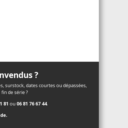
invendus ?
s, surstock, dates courtes ou dépassées,
in de série ?
1 81
ou
06 81 76 67 44
.
ide
.