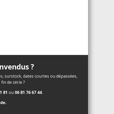
invendus ?
s, surstock, dates courtes ou dépassées,
in de série ?
1 81
ou
06 81 76 67 44
.
ide
.