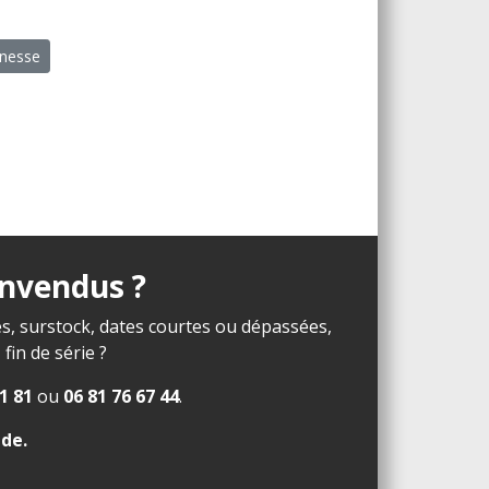
unesse
invendus ?
s, surstock, dates courtes ou dépassées,
in de série ?
1 81
ou
06 81 76 67 44
.
ide
.