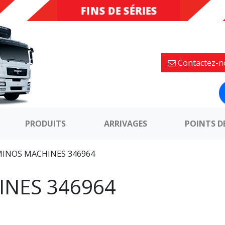
FINS DE SÉRIES
DESTOCKAGE
Contactez-n
PRODUITS
ARRIVAGES
POINTS D
INOS MACHINES 346964
NES 346964