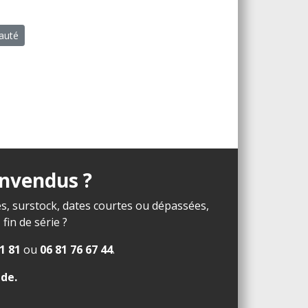
eauté
invendus ?
s, surstock, dates courtes ou dépassées,
in de série ?
1 81
ou
06 81 76 67 44
.
ide
.